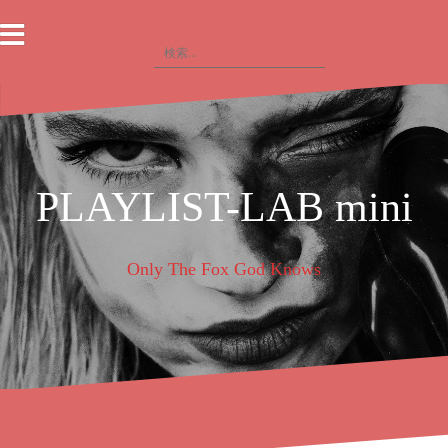
コ
ン
検
テ
索
ン
:
ツ
へ
ス
キ
ッ
PLAYLIST-LAB mini
プ
Only The Fox God Knows