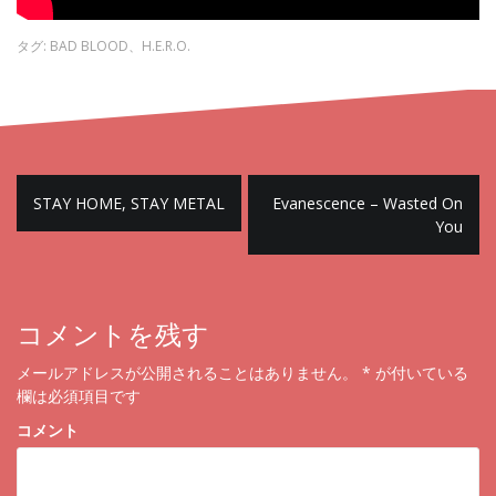
タグ:
BAD BLOOD
、
H.E.R.O.
STAY HOME, STAY METAL
Evanescence – Wasted On
投
You
稿
ナ
ビ
コメントを残す
ゲ
メールアドレスが公開されることはありません。
*
が付いている
ー
欄は必須項目です
シ
コメント
ョ