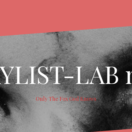
YLIST-LAB 
Only The Fox God Knows