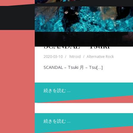
Proudly powered by WordPress
|
Theme:
Oblique
b
SCANDAL – Tsuki
2020-03-10
hitroid
Alternative Rock
H.E.R.O. – BAD
BLOOD
SCANDAL – Tsuki 月 – Tsu[…]
2020-04-23
hitroid
Alternative Rock
続きを読む …
なんか見つけてしまいました。 ワンオクみ
たいなバンド。 KPopみたい[…]
続きを読む …