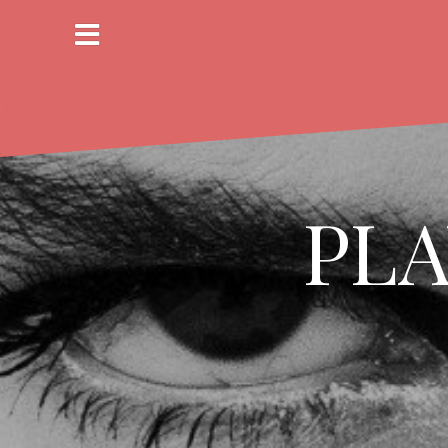
コ
ン
テ
ン
ツ
へ
ス
キ
ッ
PLA
プ