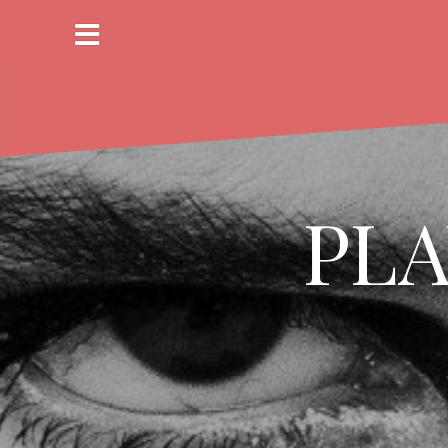
コ
ン
テ
ン
ツ
へ
ス
キ
ッ
PLA
プ