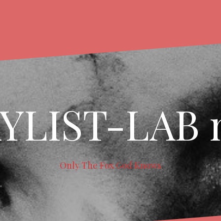
YLIST-LAB 
Only The Fox God Knows