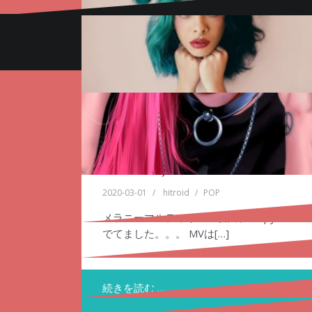
Proudly powered by WordPress
|
Theme:
Oblique
b
SCANDAL – Tsuki
DED – Eyes Sewn Shut
2020-03-10
hitroid
Alternative Rock
Melanie Martinez –
2020-03-15
hitroid
AlternativeMetal
Demi Lovato – I Love
SCANDAL – Tsuki 月 – Tsu[…]
Copy Cat (feat. Tierra
WARGASM(UK) –
Me
ビジュアライザーVIDEOになってます。 珍
Whack)
LAPDANCE
しいですねw ライブファン[…]
2020-03-07
hitroid
POP
続きを読む …
2020-03-01
hitroid
POP
2020-03-07
hitroid
Alternative
Lisa Loeb – Stay
The Animal in Me –
LADY GAGA – Stupid
デミロバートの新曲いいですね！
メラニーマルティネスの新曲、 Copy Cat
WARGASM(UK)のLapdanceがサイコーで
Doubt
Love
続きを読む …
でてました。。。 MVは[…]
す！ https:[…]
2020-03-27
hitroid
POP
2020-03-05
2020-03-03
hitroid
hitroid
AlternativeMetal
LADY GAGA
チャンネル発見w 名曲ですね。
続きを読む …
アルバム出ましたね。4thかな？ MVもバン
これ新曲なんですね。 懐かしい雰囲気。
続きを読む …
続きを読む …
バン出してます。 ドラムと[…]
やっとダンスポップに戻しました[…]