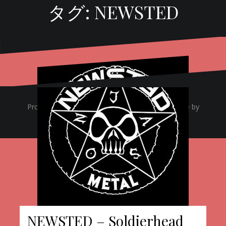
タグ:
NEWSTED
Proudly powered by WordPress
|
Theme:
Oblique
by
Themeisle.
NEWSTED – Soldierhead