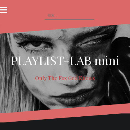
コ
ン
検
テ
索
ン
:
ツ
へ
ス
キ
ッ
PLAYLIST-LAB mini
プ
Only The Fox God Knows